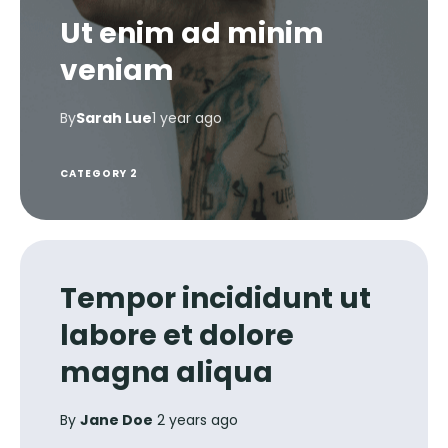
Ut enim ad minim
veniam
By
Sarah Lue
1 year ago
CATEGORY 2
Tempor incididunt ut
labore et dolore
magna aliqua
By
Jane Doe
2 years ago