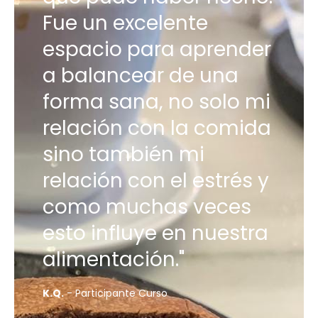
Fue un excelente
espacio para aprender
a balancear de una
forma sana, no solo mi
relación con la comida
sino también mi
relación con el estrés y
como muchas veces
esto influye en nuestra
alimentación."
K.Q.
- Participante Curso