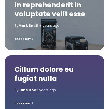
In reprehenderit in
voluptate velit esse
By
Mark Smith
3 years ago
CATEGORY 3
Cillum dolore eu
fugiat nulla
By
Jane Doe
2 years ago
CATEGORY 1