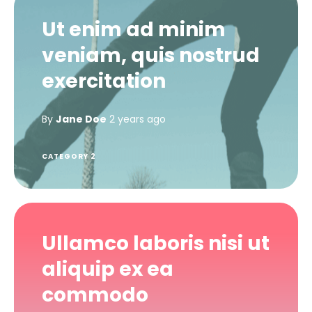
Ut enim ad minim
veniam, quis nostrud
exercitation
By
Jane Doe
2 years ago
CATEGORY 2
Ullamco laboris nisi ut
aliquip ex ea
commodo