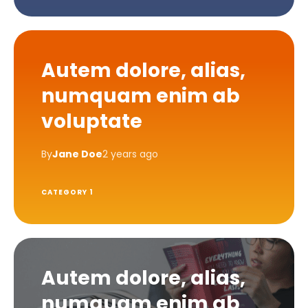
Autem dolore, alias,
numquam enim ab
voluptate
By
Jane Doe
2 years ago
CATEGORY 1
Autem dolore, alias,
numquam enim ab