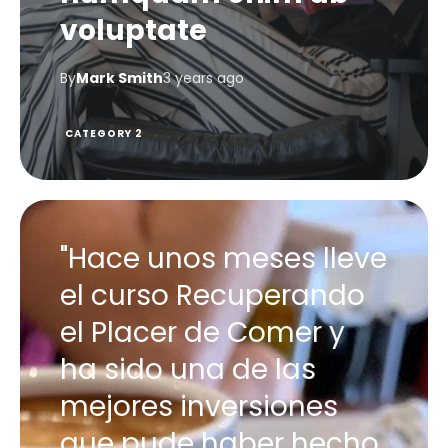
voluptate
By
Mark Smith
3 years ago
CATEGORY 2
"Hace unos meses lleve
el curso Recuperando
el Placer de Comer y
ha sido una de las
mejores inversiones
que pude haber hecho.