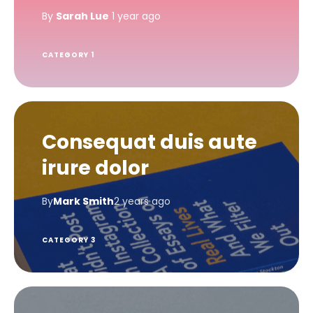
By
Sarah Lue
1 year ago
CATEGORY 1
Consequat duis aute
irure dolor
By
Mark Smith
2 years ago
CATEGORY 3