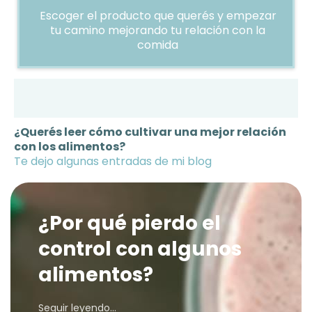
Escoger el producto que querés y empezar
tu camino mejorando tu relación con la
comida
Título largo del llamado a la
acción
¿Querés leer cómo cultivar una mejor relación
con los alimentos?
Te dejo algunas entradas de mi blog
¿
Por qué pierdo el
control con algunos
alimentos?
Seguir leyendo...