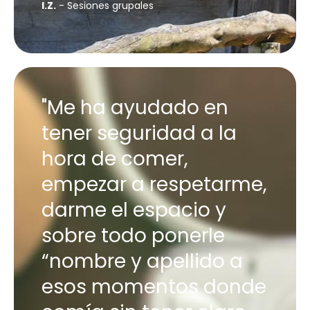
I.Z.
- Sesiones grupales
"Me ha ayudado en
tener seguridad a la
hora de comer,
empezar a respetarme,
darme el espacio y
sobre todo ponerle
“nombre y apellido a
esos momentos donde