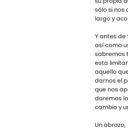
su propia a
sólo si no
largo y ac
Y antes de 
así como u
sabremos to
esta limita
aquello que
darnos el p
que nos apo
daremos lo
cambio y u
Un abrazo,