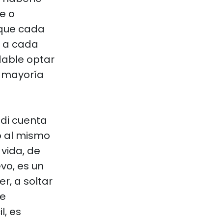
e o
s que cada
e a cada
adable optar
a mayoría
 di cuenta
o al mismo
vida, de
vo, es un
r, a soltar
ce
l, es