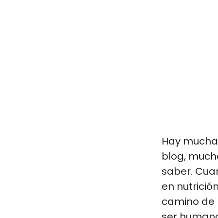
Hay muchas
blog, mucha
saber. Cuan
en nutrició
camino de 
ser humano