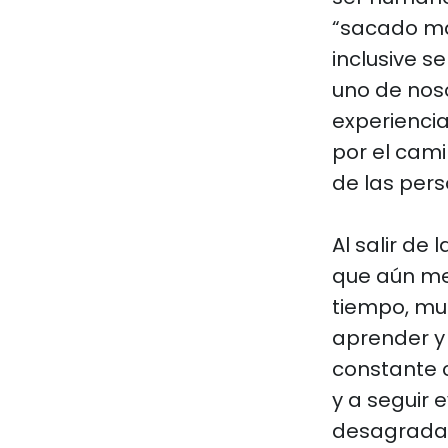
“sacado má
inclusive se
uno de noso
experiencia
por el cami
de las per
Al salir de
que aún me
tiempo, muc
aprender y
constante c
y a seguir
desagradabl