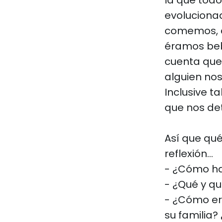
la que tod
evolucion
comemos, 
éramos beb
cuenta que
alguien nos
Inclusive t
que nos de
Así que qu
reflexión…
- ¿Cómo ha
- ¿Qué y q
- ¿Cómo er
su familia