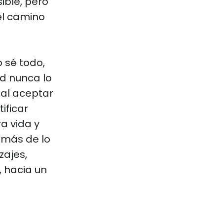
ible, pero
el camino
 sé todo,
d nunca lo
 al aceptar
ificar
a vida y
 más de lo
zajes,
 hacia un