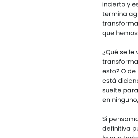
incierto y e
termina ag
transforma
que hemos 
¿Qué se le
transforma
esto? O de 
está dicie
suelte par
en ninguno,
Si pensamo
definitiva 