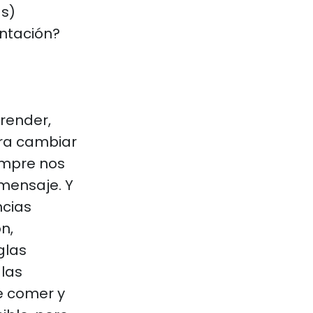
as)
entación?
prender,
ara cambiar
iempre nos
mensaje. Y
ncias
n,
glas
 las
de comer y