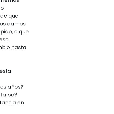
. Hemos
to
de que
 nos damos
pido, o que
eso.
ambio hasta
 esta
los años?
ntarse?
fancia en