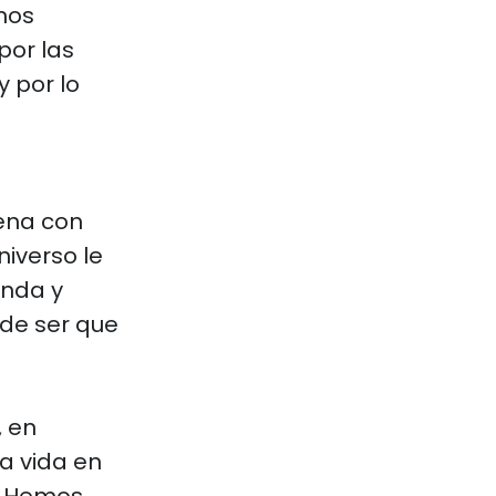
 nos
por las
 por lo
uena con
niverso le
enda y
de ser que
 en
a vida en