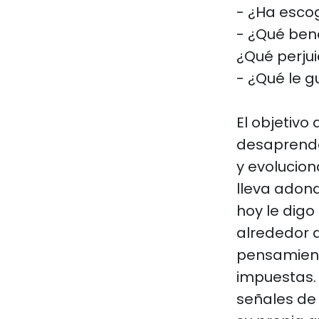
- ¿Ha escog
- ¿Qué bene
¿Qué perjui
- ¿Qué le g
El objetivo
desaprende
y evolucion
lleva adon
hoy le digo
alrededor 
pensamient
impuestas. 
señales de 