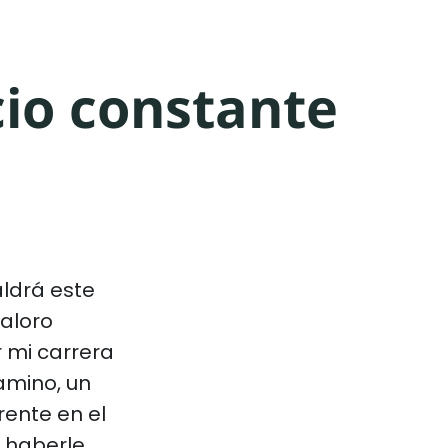
cio constante
ldrá este
valoro
 mi carrera
amino, un
ente en el
 haberle