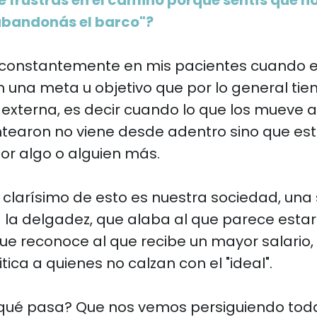
te frustrás en el camino porque sentís que 
abandonás el barco"?
o constantemente en mis pacientes cuando 
 una meta u objetivo que por lo general tie
externa, es decir cuando lo que los mueve a
ntearon no viene desde adentro sino que es
or algo o alguien más.
 clarísimo de esto es nuestra sociedad, una
 la delgadez, que alaba al que parece esta
ue reconoce al que recibe un mayor salario,
itica a quienes no calzan con el "ideal".
qué pasa? Que nos vemos persiguiendo tod