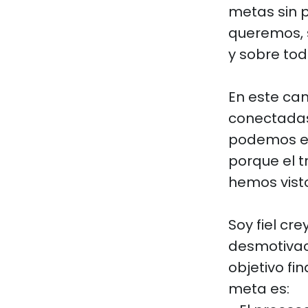
metas sin 
queremos, s
y sobre to
En este cam
conectadas
podemos en
porque el 
hemos visto
Soy fiel c
desmotivac
objetivo fi
meta es: