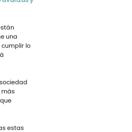
no avanzas y
están
ne una
 cumplir lo
tá
 sociedad
r más
 que
as estas