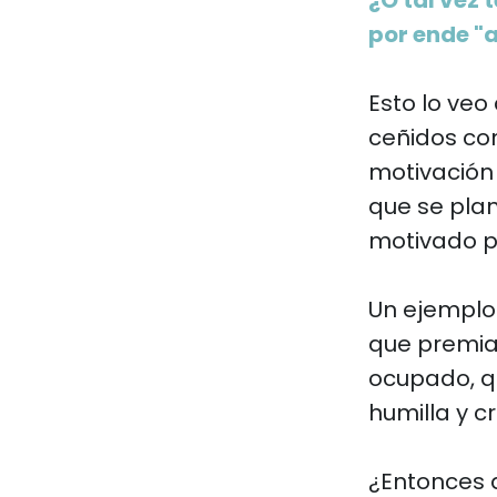
¿O tal vez 
por ende "
Esto lo ve
ceñidos con
motivación 
que se pla
motivado p
Un ejemplo
que premia
ocupado, q
humilla y cr
¿Entonces 